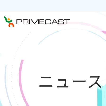
会社
役員
組織
沿革
QMS
ニュース