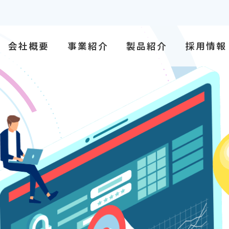
会社概要
事業紹介
製品紹介
採用情報
概要
物流事業
PRIME METER EYE
紹介
xR事業
NexusPrime
（ネクサスプライム）
図
AI・IoTソリューション
サービス事業
・ISMS方針